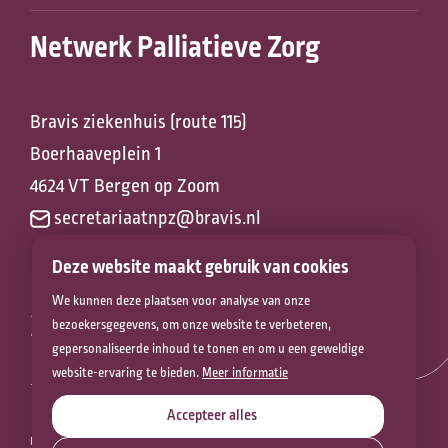
Netwerk Palliatieve Zorg
Bravis ziekenhuis (route 115)
Boerhaaveplein 1
4624 VT Bergen op Zoom
secretariaatnpz@bravis.nl
Deze website maakt gebruik van cookies
We kunnen deze plaatsen voor analyse van onze
Zorg voor het
bezoekersgegevens, om onze website te verbeteren,
gepersonaliseerde inhoud te tonen en om u een geweldige
leven
website-ervaring te bieden.
Meer informatie
Accepteer alles
PRIVACYVERKLARING
COOKIEVERKLARING
DISCLAIMER