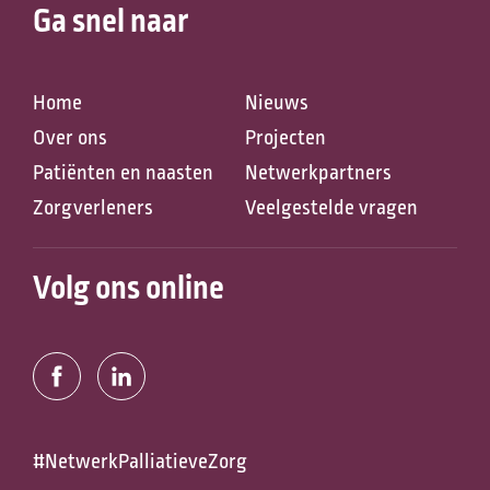
Ga snel naar
Home
Nieuws
Over ons
Projecten
Patiënten en naasten
Netwerkpartners
Zorgverleners
Veelgestelde vragen
Zoeken naar
Volg ons online
Anderen zochten ook
#NetwerkPalliatieveZorg