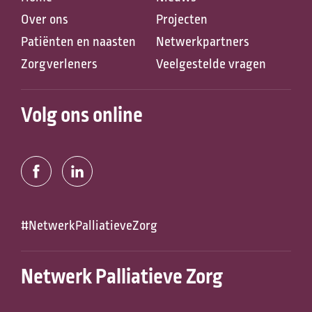
Over ons
Projecten
Anderen zochten ook
Patiënten en naasten
Netwerkpartners
Zorgverleners
Veelgestelde vragen
Volg ons online
#NetwerkPalliatieveZorg
Netwerk Palliatieve Zorg