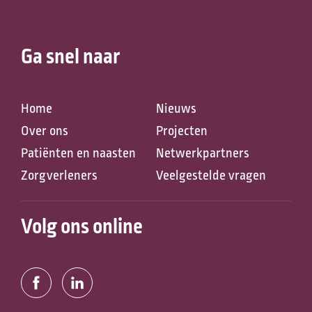
Ga snel naar
Home
Nieuws
Over ons
Projecten
Patiënten en naasten
Netwerkpartners
Zoeken naar
Zorgverleners
Veelgestelde vragen
Volg ons online
Anderen zochten ook