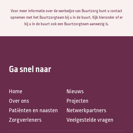
Voor meer informatie over de werkwijze van Buurtzorg kunt u contact
opnemen met het Buurtzorgteam bij u in de buurt. Kijk hieronder of er
bij u in de buurt ook een Buurtzorgteam aanwezig is.
Ga snel naar
Zoeken naar
Home
Nieuws
Over ons
Projecten
Patiënten en naasten
Netwerkpartners
Zorgverleners
Veelgestelde vragen
Anderen zochten ook