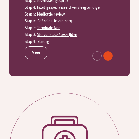
Stap 3:
Levensfase gesprek
Stap 4:
Inzet gespecialiseerd verpleegkundige
Stap 5:
Medicatie review
Stap 6:
Coördinatie van zorg
Stap 7:
Terminale fase
Stap 8:
Stervensfase / overlijden
Stap 9:
Nazorg
Meer