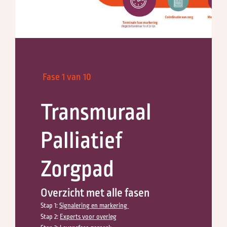
Fase
1
van
10
Transmuraal
Palliatief
Zorgpad
Overzicht met alle fasen
Stap 1:
Signalering en markering
Stap 2:
Experts voor overleg