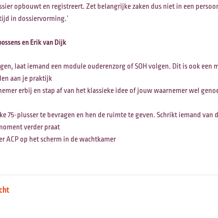
sier opbouwt en registreert. Zet belangrijke zaken dus niet in een persoo
tijd in dossiervorming.’
oossens en Erik van Dijk
ingen, laat iemand een module ouderenzorg of SOH volgen. Dit is ook een
en aan je praktijk
nemer erbij en stap af van het klassieke idee of jouw waarnemer wel genoe
lke 75-plusser te bevragen en hen de ruimte te geven. Schrikt iemand van 
 moment verder praat
ver ACP op het scherm in de wachtkamer
cht