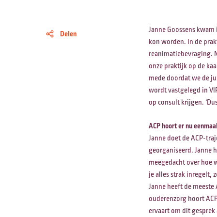
Janne Goossens kwam in
Delen
kon worden. In de prakt
reanimatiebevraging. Nu
onze praktijk op de kaa
mede doordat we de juis
wordt vastgelegd in VIP
op consult krijgen. ‘Du
ACP hoort er nu eenmaal
Janne doet de ACP-traje
georganiseerd. Janne h
meegedacht over hoe we
je alles strak inregelt,
Janne heeft de meeste 
ouderenzorg hoort ACP. 
ervaart om dit gesprek