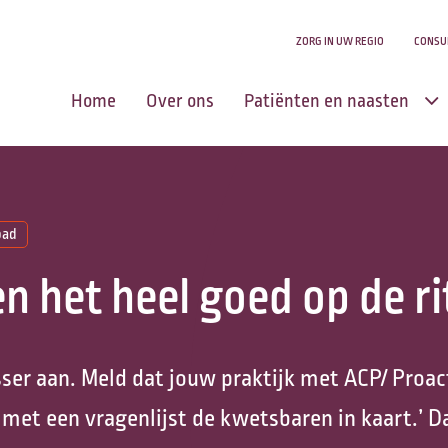
ZORG IN UW REGIO
CONSU
Home
Over ons
Patiënten en naasten
Centrum voor
Levensvragen
pad
Zingeving en
 het heel goed op de ri
levensvragen
Aanmelden u of uw
naasten
usser aan. Meld dat jouw praktijk met ACP/ Proa
Zorg in uw regio
 met een vragenlijst de kwetsbaren in kaart.’ Da