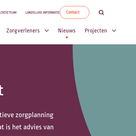
Contact
LTATIETEAM
LANDELIJKE INFORMATIE
Zorgverleners
Nieuws
Projecten
Transmuraal
Transmuraal
Palliatief Zorgpad
Palliatief
Zorgpad
Informele
t
palliatieve zorg
Wensenboekje
Scholingen
Mijn Zorgpad |
Wegwijzer
ctieve zorgplanning
Palliatieve
Palliatieve Zorg
Thuiszorg (PaTz)
t is het advies van
Zingeving in de