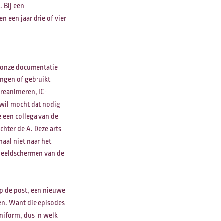
. Bij een
n een jaar drie of vier
n onze documentatie
ingen of gebruikt
 reanimeren, IC-
a wil mocht dat nodig
e een collega van de
hter de A. Deze arts
aal niet naar het
 beeldschermen van de
 op de post, een nieuwe
ren. Want die episodes
uniform, dus in welk