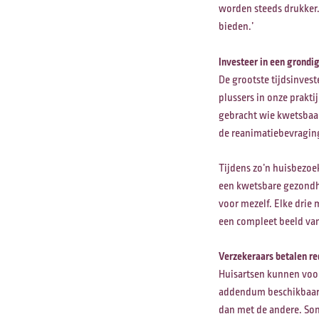
worden steeds drukker. 
bieden.’
Investeer in een grondig
De grootste tijdsinvest
plussers in onze prakt
gebracht wie kwetsbaar
de reanimatiebevraging
Tijdens zo’n huisbezoek
een kwetsbare gezondhe
voor mezelf. Elke drie
een compleet beeld van
Verzekeraars betalen re
Huisartsen kunnen voor
addendum beschikbaar. 
dan met de andere. Som