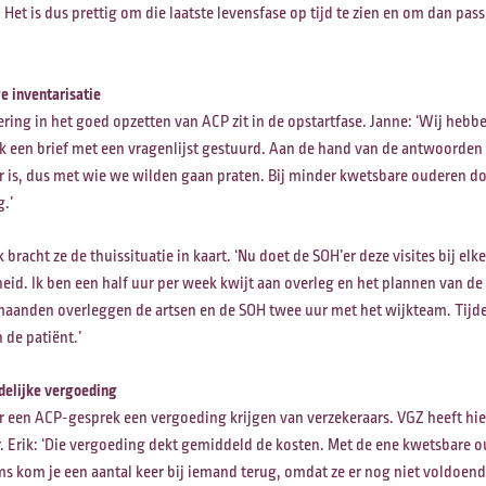
Het is dus prettig om die laatste levensfase op tijd te zien en om dan pa
e inventarisatie
ering in het goed opzetten van ACP zit in de opstartfase. Janne: ‘Wij hebb
ijk een brief met een vragenlijst gestuurd. Aan de hand van de antwoorden
 is, dus met wie we wilden gaan praten. Bij minder kwetsbare ouderen d
.’
 bracht ze de thuissituatie in kaart. ‘Nu doet de SOH’er deze visites bij el
id. Ik ben een half uur per week kwijt aan overleg en het plannen van de 
 maanden overleggen de artsen en de SOH twee uur met het wijkteam. Tijd
 de patiënt.’
delijke vergoeding
 een ACP-gesprek een vergoeding krijgen van verzekeraars. VGZ heeft hie
Erik: ‘Die vergoeding dekt gemiddeld de kosten. Met de ene kwetsbare ou
s kom je een aantal keer bij iemand terug, omdat ze er nog niet voldoen