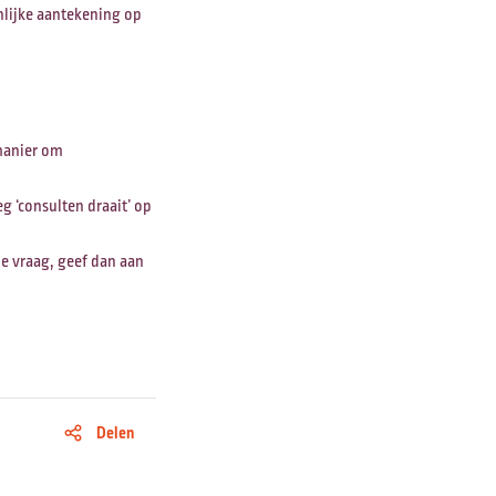
nlijke aantekening op
 manier om
g ‘consulten draait’ op
de vraag, geef dan aan
Delen