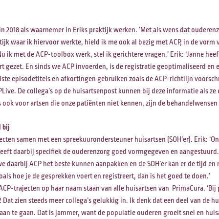
 2018 als waarnemer in Eriks praktijk werken. ‘Met als wens dat ouderen
ijk waar ik hiervoor werkte, hield ik me ook al bezig met ACP, in de vorm 
 ik met de ACP-toolbox werk, stel ik gerichtere vragen.’ Erik: ‘Janne hee
rt gezet. En sinds we ACP invoerden, is de registratie geoptimaliseerd en 
te episodetitels en afkortingen gebruiken zoals de ACP-richtlijn voorschri
Live. De collega’s op de huisartsenpost kunnen bij deze informatie als ze
s ook voor artsen die onze patiënten niet kennen, zijn de behandelwensen 
 bij
cten samen met een spreekuurondersteuner huisartsen (SOH’er). Erik: ‘Onze
eeft daarbij specifiek de ouderenzorg goed vormgegeven en aangestuurd.
 daarbij ACP het beste kunnen aanpakken en de SOH’er kan er de tijd en 
 zoals hoe je de gesprekken voert en registreert, dan is het goed te doen.’
ACP-trajecten op haar naam staan van alle huisartsen van PrimaCura. ‘Bij 
Dat zien steeds meer collega’s gelukkig in. Ik denk dat een deel van de h
 aan te gaan. Dat is jammer, want de populatie ouderen groeit snel en huis