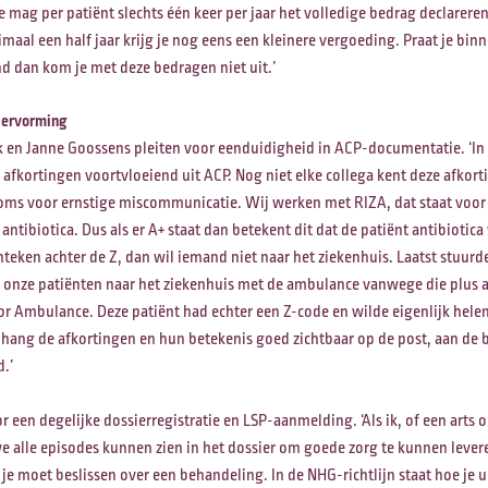
 mag per patiënt slechts één keer per jaar het volledige bedrag declareren
aal een half jaar krijg je nog eens een kleinere vergoeding. Praat je binne
d dan kom je met deze bedragen niet uit.’
siervorming
jk en Janne Goossens pleiten voor eenduidigheid in ACP-documentatie. ‘I
fkortingen voortvloeiend uit ACP. Nog niet elke collega kent deze afkort
soms voor ernstige miscommunicatie. Wij werken met RIZA, dat staat voor
ntibiotica. Dus als er A+ staat dan betekent dit dat de patiënt antibiotic
inteken achter de Z, dan wil iemand niet naar het ziekenhuis. Laatst stuurd
 onze patiënten naar het ziekenhuis met de ambulance vanwege die plus ac
oor Ambulance. Deze patiënt had echter een Z-code en wilde eigenlijk helem
s: hang de afkortingen en hun betekenis goed zichtbaar op de post, aan de
.’
or een degelijke dossierregistratie en LSP-aanmelding. ‘Als ik, of een arts
we alle episodes kunnen zien in het dossier om goede zorg te kunnen leve
 je moet beslissen over een behandeling. In de NHG-richtlijn staat hoe je 