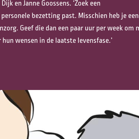
 Dijk en Janne Goossens. ‘Zoek een
Nazorg
 personele bezetting past. Misschien heb je ee
Vrijwilligers Palliatieve
enzorg. Geef die dan een paar uur per week om 
Terminale Zorg
 hun wensen in de laatste levensfase.’
Vormen van levenseinde
Hospice zorg
Mijn zorgpad
Kinder palliatieve zorg