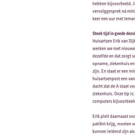
hebben bijvoorbeeld. Je
vervolggesprek ná minim
keer een uur met ieman
Steek tijd in goede dos
Huisartsen Erik van Di
werken we met nieuwe a
dezelfde en dat zorgt 
opname, ziekenhuis en a
zijn. En staat er een m
huisartsenpost een van
dacht dat de A staat v
ziekenhuis. Onze tip i
computers bijvoorbeeld
Erik pleit daarnaast vo
patiënt krijg, moeten 
kunnen leidend zijn als