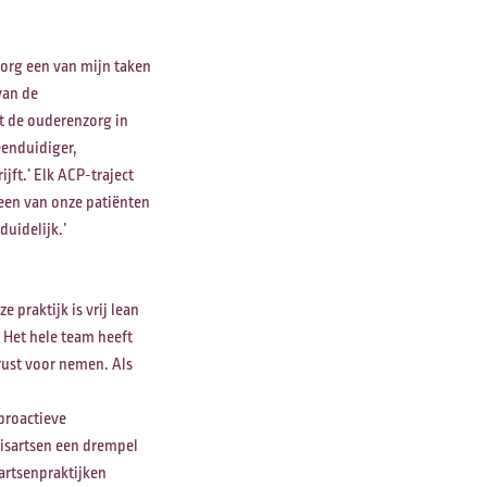
zorg een van mijn taken
van de
ft de ouderenzorg in
eenduidiger,
jft.’ Elk ACP-traject
 een van onze patiënten
duidelijk.’
 praktijk is vrij lean
 Het hele team heeft
rust voor nemen. Als
proactieve
uisartsen een drempel
artsenpraktijken