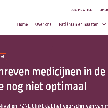
ZORG IN UW REGIO
CONSU
Home
Over ons
Patiënten en naasten
Centrum voor
Levensvragen
pad
Zingeving en
reven medicijnen in de 
levensvragen
Aanmelden u of uw
e nog niet optimaal
naasten
Zorg in uw regio
ivel en PZNL blijkt dat het voorschrijven van m