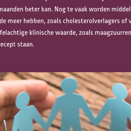
Nazorg
smaanden beter kan. Nog te vaak worden midde
e meer hebben, zoals cholesterolverlagers of 
Vrijwilligers Palliatieve
Terminale Zorg
felachtige klinische waarde, zoals maagzuurrem
recept staan.
Vormen van levenseinde
Hospice zorg
Mijn zorgpad
Kinder palliatieve zorg