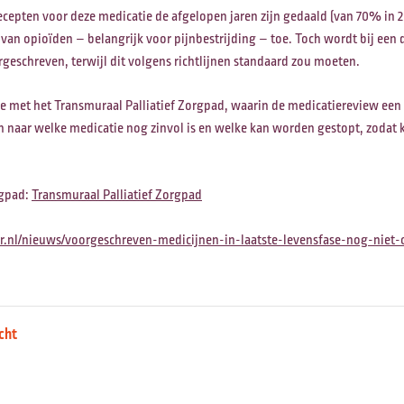
recepten voor deze medicatie de afgelopen jaren zijn gedaald (van 70% in 2
van opioïden – belangrijk voor pijnbestrijding – toe. Toch wordt bij een 
geschreven, terwijl dit volgens richtlijnen standaard zou moeten.
e met het Transmuraal Palliatief Zorgpad, waarin de medicatiereview een v
en naar welke medicatie nog zinvol is en welke kan worden gestopt, zodat 
rgpad:
Transmuraal Palliatief Zorgpad
r.nl/nieuws/voorgeschreven-medicijnen-in-laatste-levensfase-nog-niet-
cht