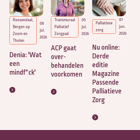
07
Roosendaal,
Transmuraal
05
Palliatieve
08
jun.
Bergen op
Palliatief
jul.
zorg
jul.
2026
Zoom en
Zorgpad
2026
2026
Tholen
Nu online:
ACP gaat
Denia: 'Wat
Derde
over-
een
editie
behandelen
mindf*ck'
Magazine
voorkomen
Passende
Palliatieve
Zorg