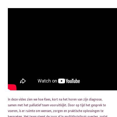
Zoeken naar
Anderen zochten ook
In deze video zien we hoe Kees, kort na het horen van zijn diagnose,
samen met het palliatief team vooruitkijkt. Door op tijd het gesprek te
voeren, is er ruimte om wensen, zorgen en praktische oplossingen te
bespreken. Het team stemt de zorg af in multidisciplinair overleg, zodat