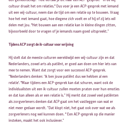
een gemeenschap.” Hoe vertaal je dit naar een ACP-gesprek? “In de wij-
cultuur draait het om relaties." Dus voer je een ACP-gesprek met iemand
uit een wij-cultuur, neem dan de tijd om een relatie op te bouwen. Vraag
hoe het met iemand gaat, hoe diegene zich voelt en of hij of zij iets wil
delen met jou. "Het bouwen aan een relatie kan in kleine dingen zitten,
bijvoorbeeld door te vragen of je iemands naam goed uitspreekt.”
Tijdens ACP zorgt de ik-cultuur voor wrijving
Hij stelt dat de meeste culturen wereldwijd een wij-cultuur zijn en dat
Nederlanders, zowel arts als patiënt, er goed aan doen om hier iets van
mee te nemen. Want dat zorgt voor een succesvol ACP-gesprek.
“Nederlanders denken: ‘Ik ben jouw patiënt dus we hebben al een
relatie'. "Maar tijdens een ACP-gesprek kan dat schuren, want ook de
individualisten uit een ik-cultuur zullen moeten praten over hun emoties
en dat kan alleen als er een relatie is.” Hij merkt dat zowel veel patiënten
als zorgverleners denken dat ACP gaat om het vastleggen van wat er
niet meer gedaan wordt. “Dat klopt niet, het gaat ook over wat we als
zorgverleners nog wel kunnen doen. " Een ACP-gesprek op die manier
insteken, maakt het ook inclusiever.”