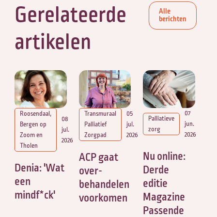
Gerelateerde
Alle
berichten
artikelen
07
Roosendaal,
Transmuraal
05
Palliatieve
08
jun.
Bergen op
Palliatief
jul.
zorg
jul.
2026
Zoom en
Zorgpad
2026
2026
Tholen
Nu online:
ACP gaat
Denia: 'Wat
Derde
over-
een
editie
behandelen
mindf*ck'
Magazine
voorkomen
Passende