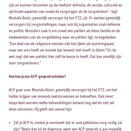
zijn en kunnen inzoomen op de medisch-ethische, de sociale, culturele en
spirituele aspecten van zowel de zorgvrager als de zorgverlener”, legt
Mustafa Bulut, geestelijk verzorger bij het ETZ, uit. Er werken geestelijk
verzorgers bij zorginstellingen, maar ook bij organisaties zoals defensie
Zoeken naar
en politie. Mustafa’s taak is om zowel een patiënt als diens familie en de
medewerkers van de zorgafdeling waar de patiënt ligt, te begeleiden.
“Een deel van de religieuze mensen ziet het lijden als louteringspad,
maar een arts heeft als insteek dat iemand niet hoeft te lijden." En de
wet zegt dat een patiënt hier zelf de keuze in heeft. Dat kan moeilijk zijn
Anderen zochten ook
voor zorgverleners.”
Hoe kun je een ACP-gesprek insteken?
ACP gaat voor Mustafa Bulut, geestelijk verzorger bij het ETZ, om het
helder krijgen van iemands laatste wensen en behoeften. Ook moet
besproken worden welke behandelingen iemand nog wel en niet wil
laten uitvoeren. Hij geeft een aantal tips:
Zet je ACP in, omdat je vermoedt dat er snel palliatieve zorg nodig zal
zijn? Begin dan bij de diagnose, want een ACP-gesprek is pas mogelijk