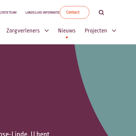
Contact
LTATIETEAM
LANDELIJKE INFORMATIE
Zorgverleners
Nieuws
Projecten
Transmuraal
Transmuraal
Palliatief Zorgpad
Palliatief
Zorgpad
Informele
palliatieve zorg
Wensenboekje
Scholingen
Mijn Zorgpad |
Wegwijzer
Palliatieve
Palliatieve Zorg
Thuiszorg (PaTz)
Rose-Linde.
U bent
Zingeving in de