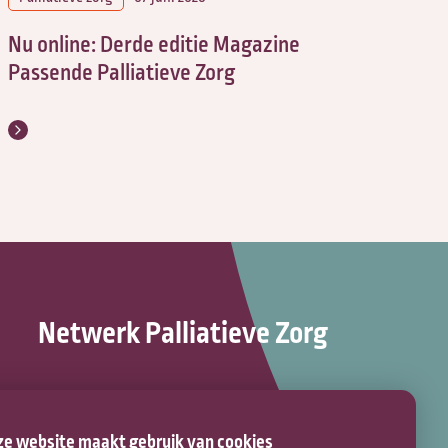
Nu online: Derde editie Magazine
Passende Palliatieve Zorg
Netwerk Palliatieve Zorg
Bravis ziekenhuis (route 115)
Boerhaaveplein 1
e website maakt gebruik van cookies