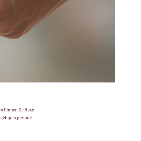
Petruskit
gen binnen De Rose-
fgelopen periode.