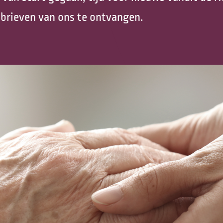
Nazorg
rieven van ons te ontvangen.
Vrijwilligers Palliatieve
Terminale Zorg
Vormen van levenseinde
Hospice zorg
Mijn zorgpad
Kinder palliatieve zorg