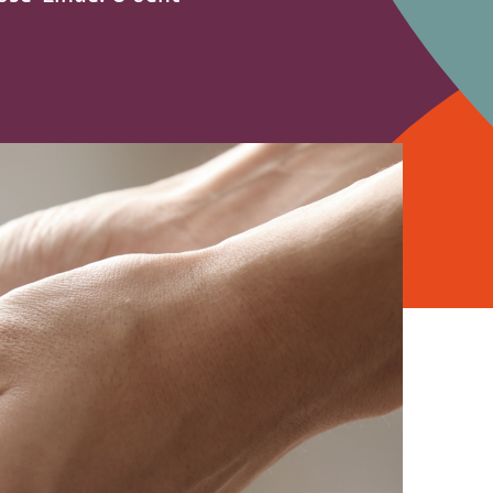
Interculturele
thuissituatie
Zorg |
Educatiepakket
Wensenboekje
(Engels)
In-company
trainingen
Oog voor
Naasten en
Aanmelden
Nabestaanden
patiënt
Zorg in uw regio
Werkgroep
Paramedici
Palliatieve Kit