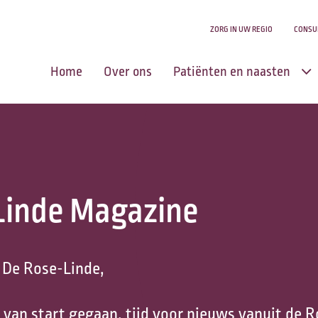
ZORG IN UW REGIO
CONSU
Home
Over ons
Patiënten en naasten
Centrum voor
Levensvragen
Zingeving en
Linde Magazine
levensvragen
Aanmelden u of uw
naasten
 De Rose-Linde,
Zorg in uw regio
 van start gegaan, tijd voor nieuws vanuit de 